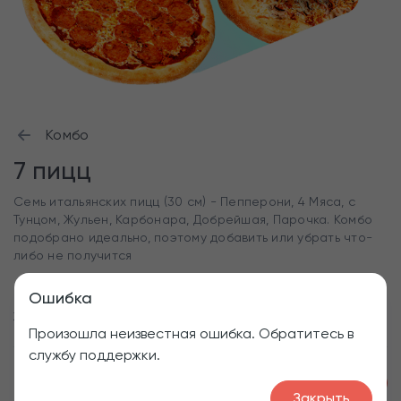
Комбо
7 пицц
Семь итальянских пицц (30 см) - Пепперони, 4 Мяса, с
Тунцом, Жульен, Карбонара, Добрейшая, Парочка. Комбо
подобрано идеально, поэтому добавить или убрать что-
либо не получится
Ошибка
3685 г
Произошла неизвестная ошибка. Обратитесь в
службу поддержки.
1
3699
₽
Закрыть