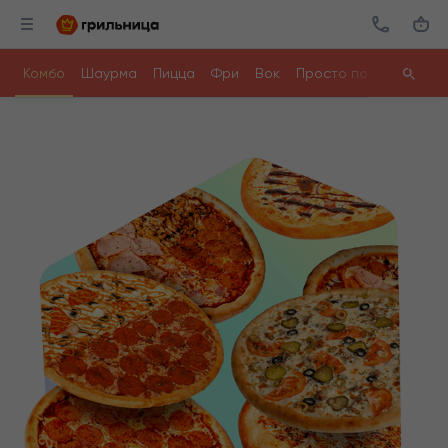
Комбо
Шаурма
Пицца
Фри
Вок
Просто поесть
Ролл