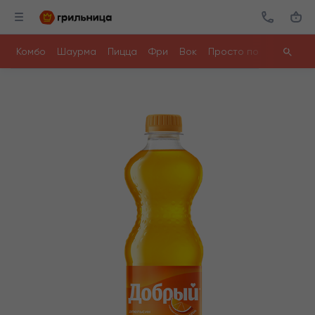
Комбо
Шаурма
Пицца
Фри
Вок
Просто поесть
Ролл