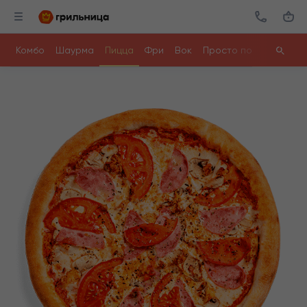
Комбо
Шаурма
Пицца
Фри
Вок
Просто поесть
Ролл