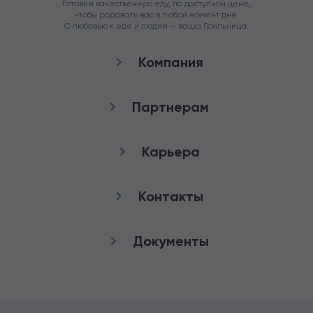
Готовим качественную еду, по доступной цене,
чтобы радовать вас в любой момент дня.
С любовью к еде и людям — ваша Грильница.
Компания
О нас
Партнерам
Рестораны
Франшиза
Карьера
Аренда
Стать агентом
Снабжение
качества
Контакты
Работа в Грильнице
Служба заботы
Документы
8 (800) 100-82-90
Публичная оферта
+7 (3852) 50-50-65
Политика
конфиденциальности