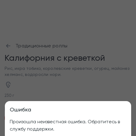
Традиционные роллы
Калифорния с креветкой
Рис, икра тобико, королевские креветки, огурец, майонез
хелманс, водоросли нори.
230 г
Приборы
Ошибка
Палочки для роллов
Пластиковая вилка
Произошла неизвестная ошибка. Обратитесь в
службу поддержки.