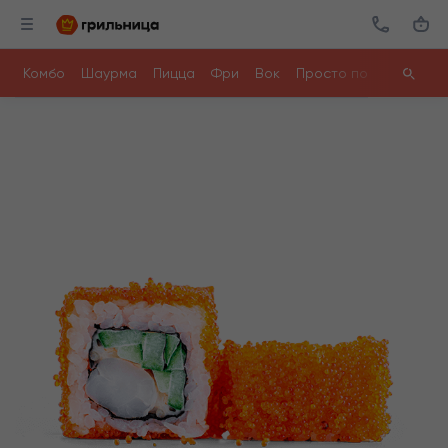
Комбо
Шаурма
Пицца
Фри
Вок
Просто поесть
Ролл