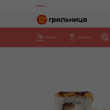
Бийск
Комбо
Шаурма