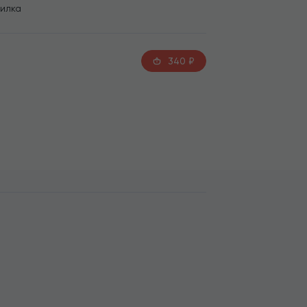
вилка
340
₽