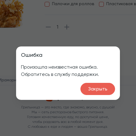
Палочки для роллов
Пластиковая 
1
Ошибка
Произошла неизвестная ошибка.
Обратитесь в службу поддержки.
Мраморный
Закрыть
Грильница — это место, где знакомо, вкусно, с душой!
Мы — сеть ресторанов быстрого питания.
Готовим качественную еду, по доступной цене,
чтобы радовать вас в любой момент дня.
С любовью к еде и людям — ваша Грильница.