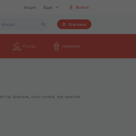
Акции
Еще
Войти
Корзина
Роллы
Напитки
тте, форель, соус унаги, лук криспи.