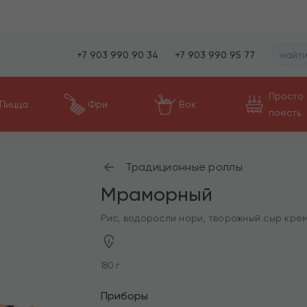
+7 903 990 90 34
+7 903 990 95 77
Просто
Пицца
Фри
Вок
поесть
Традиционные роллы
Мраморный
Рис, водоросли нори, творожный сыр креме
180 г
Приборы