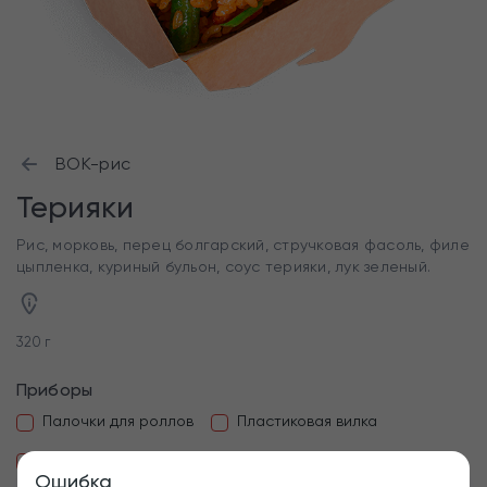
ВОК-рис
Терияки
Рис, морковь, перец болгарский, стручковая фасоль, филе
цыпленка, куриный бульон, соус терияки, лук зеленый.
320 г
Приборы
Палочки для роллов
Пластиковая вилка
Пластиковая ложка
Ошибка