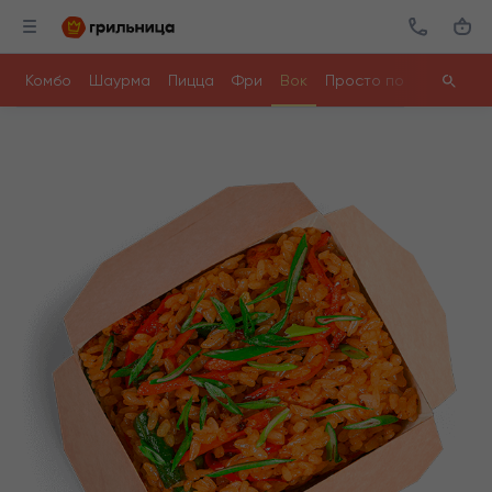
Комбо
Шаурма
Пицца
Фри
Вок
Просто поесть
Ролл